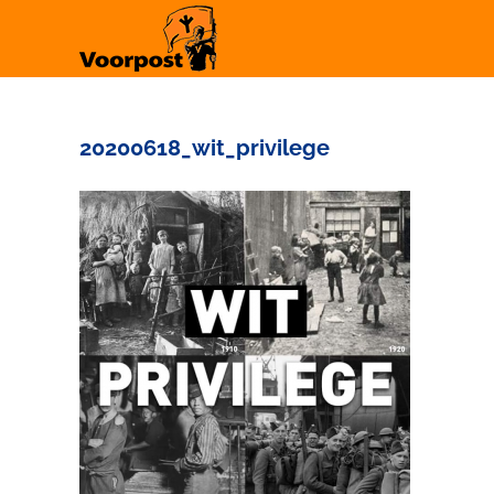
Ga
naar
inhoud
20200618_wit_privilege