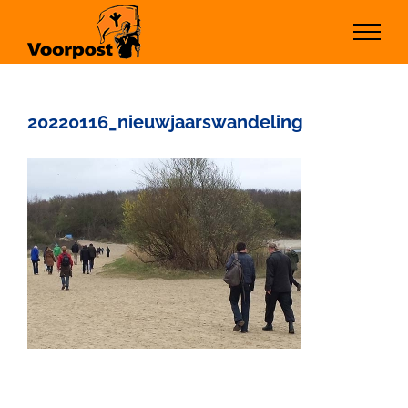
Ga
naar
inhoud
20220116_nieuwjaarswandeling