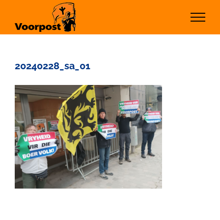
Ga
naar
inhoud
20240228_sa_01