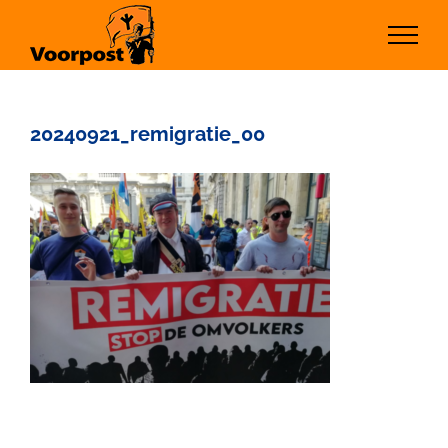
Ga
naar
inhoud
20240921_remigratie_00