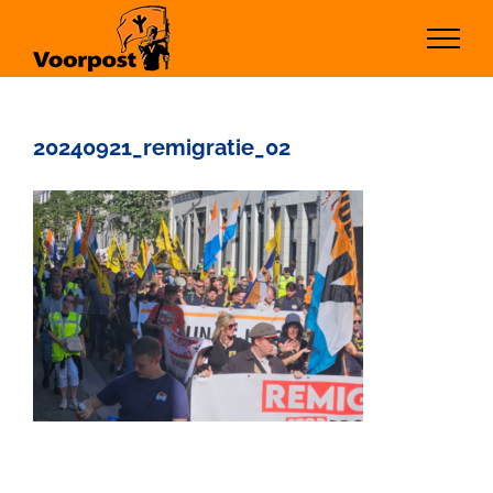
Ga
naar
inhoud
20240921_remigratie_02