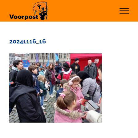
Ga
naar
inhoud
20241116_16