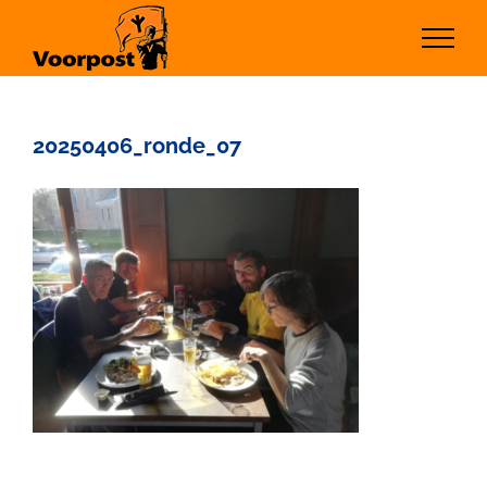
Ga
naar
inhoud
20250406_ronde_07