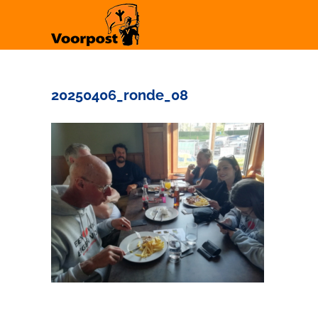
Ga
naar
inhoud
20250406_ronde_08