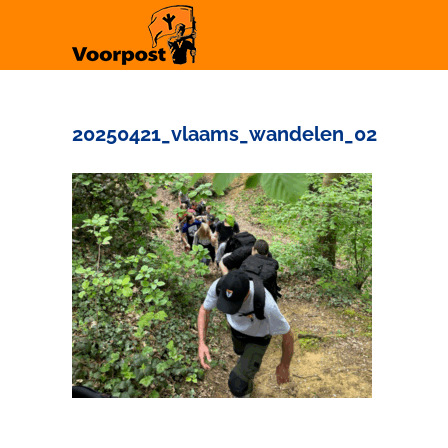
Ga
naar
inhoud
20250421_vlaams_wandelen_02