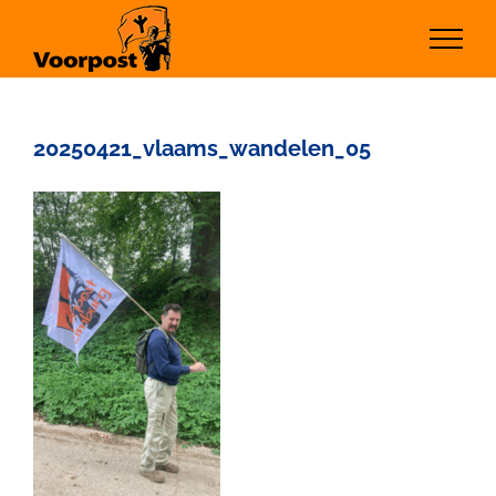
Ga
naar
inhoud
20250421_vlaams_wandelen_05