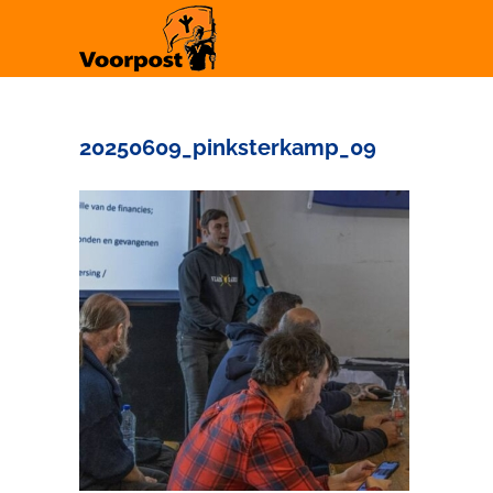
Ga
naar
inhoud
20250609_pinksterkamp_09