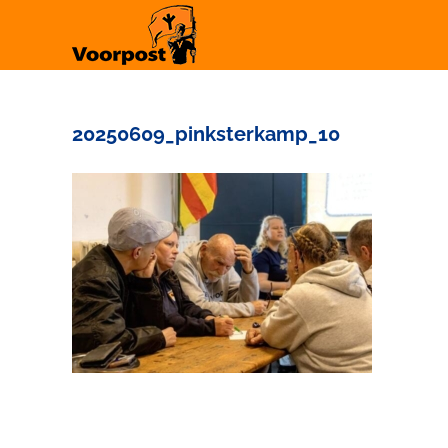
Ga
naar
inhoud
20250609_pinksterkamp_10