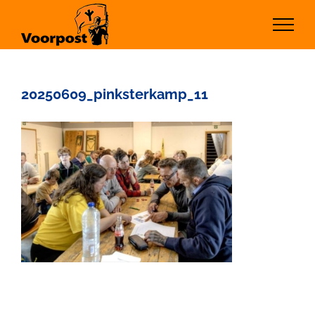
Ga
naar
inhoud
20250609_pinksterkamp_11