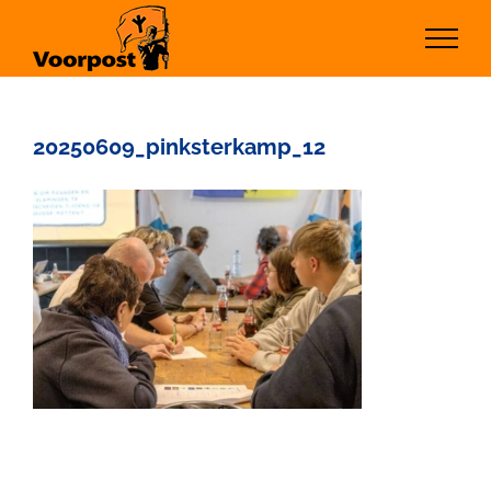
Ga
naar
inhoud
20250609_pinksterkamp_12