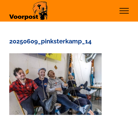
Ga
naar
inhoud
20250609_pinksterkamp_14