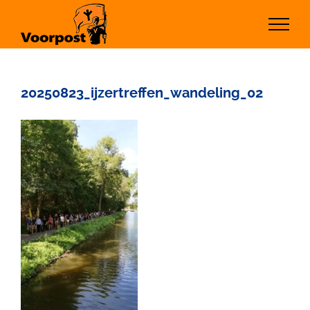
Ga
naar
inhoud
20250823_ijzertreffen_wandeling_02