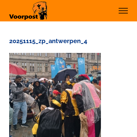
Ga
naar
inhoud
20251115_zp_antwerpen_4