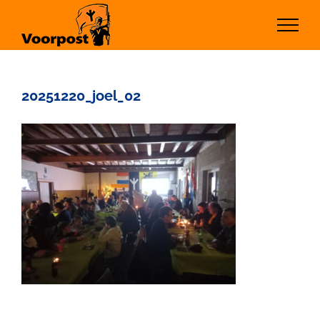
Ga
naar
inhoud
20251220_joel_02