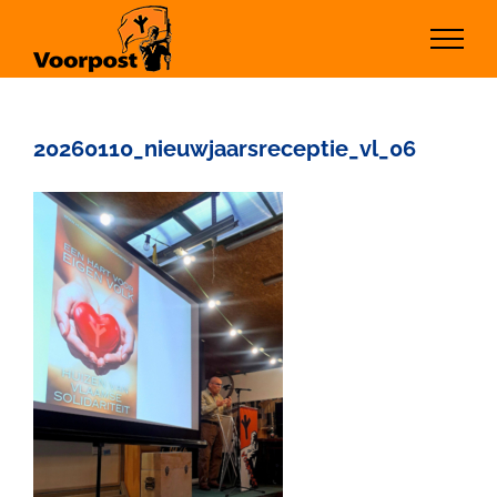
Ga
naar
inhoud
20260110_nieuwjaarsreceptie_vl_06