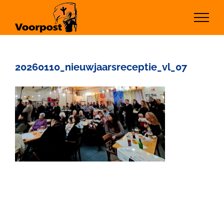
Ga
naar
inhoud
20260110_nieuwjaarsreceptie_vl_07