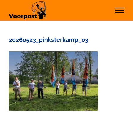
Ga
naar
inhoud
20260523_pinksterkamp_03