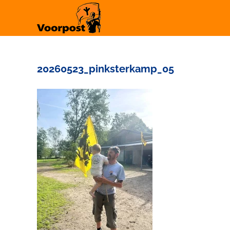
Ga
naar
inhoud
20260523_pinksterkamp_05