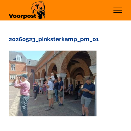
Ga
naar
inhoud
20260523_pinksterkamp_pm_01