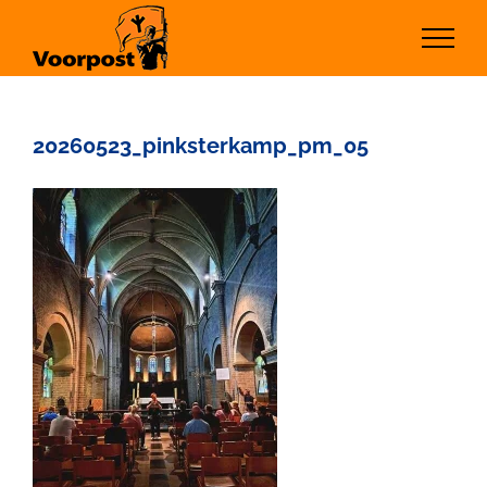
Ga
naar
inhoud
20260523_pinksterkamp_pm_05