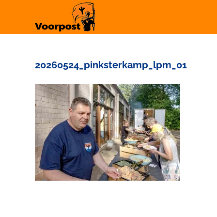
Ga
naar
inhoud
20260524_pinksterkamp_lpm_01