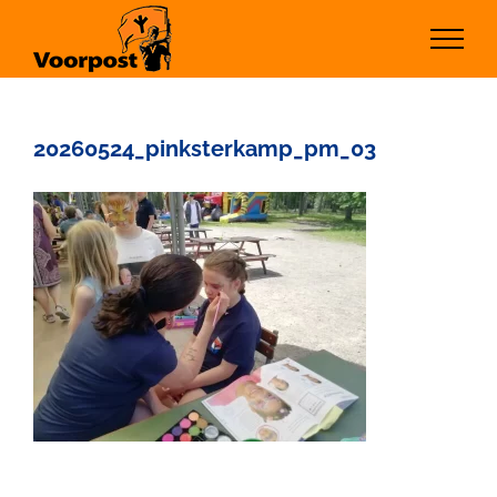
Ga
naar
inhoud
20260524_pinksterkamp_pm_03