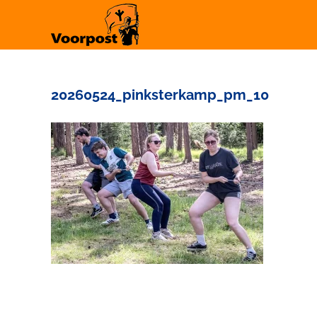
Ga
naar
inhoud
20260524_pinksterkamp_pm_10