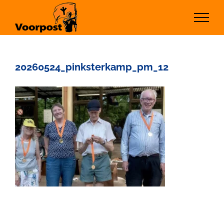
Ga
naar
inhoud
20260524_pinksterkamp_pm_12