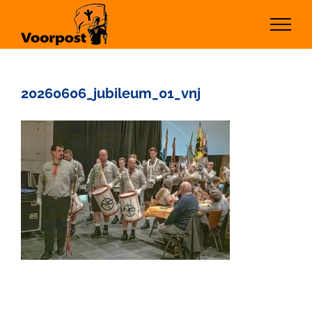
Ga
naar
inhoud
20260606_jubileum_01_vnj