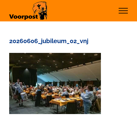
Ga
naar
inhoud
20260606_jubileum_02_vnj