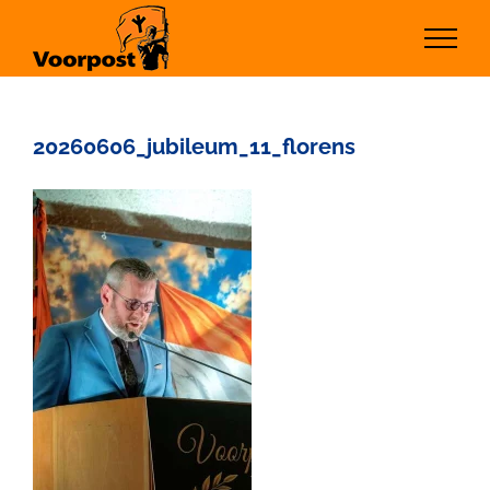
Ga
naar
inhoud
20260606_jubileum_11_florens