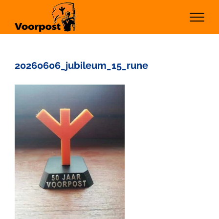
Ga
naar
inhoud
20260606_jubileum_15_rune