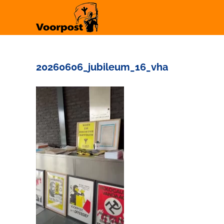
Ga
naar
inhoud
20260606_jubileum_16_vha