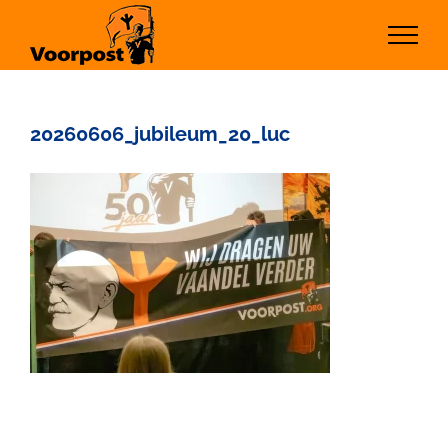
Ga
naar
inhoud
20260606_jubileum_20_luc