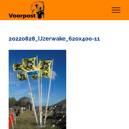
Ga
naar
inhoud
20220828_IJzerwake_620x400-11