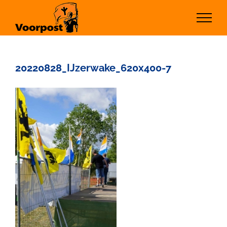
Ga
naar
inhoud
20220828_IJzerwake_620x400-7