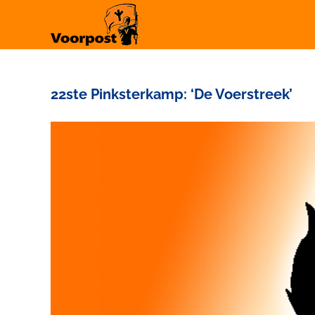
Ga
naar
inhoud
22ste Pinksterkamp: ‘De Voerstreek’
Bekijk
grotere
afbeelding