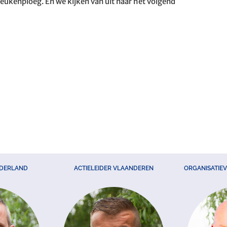
eukenploeg. En we kijken van uit naar het volgend
EDERLAND
ACTIELEIDER VLAANDEREN
ORGANISATIE