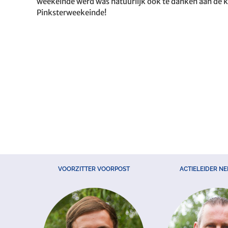
weekeinde werd was natuurlijk ook te danken aan de k
Pinksterweekeinde!
VOORZITTER VOORPOST
ACTIELEIDER N