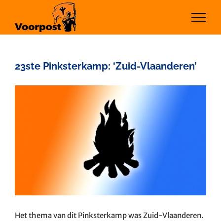
Ga
naar
inhoud
23ste Pinksterkamp: ‘Zuid-Vlaanderen’
Bekijk
grotere
afbeelding
Het thema van dit Pinksterkamp was Zuid-Vlaanderen.