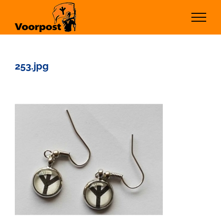
Ga
naar
inhoud
253.jpg