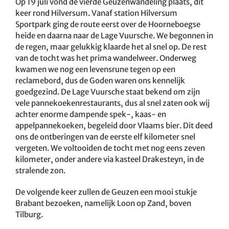
Op 19 juli vond de vierde Geuzenwandeling plaats, dit
keer rond Hilversum. Vanaf station Hilversum
Sportpark ging de route eerst over de Hoorneboegse
heide en daarna naar de Lage Vuursche. We begonnen in
de regen, maar gelukkig klaarde het al snel op. De rest
van de tocht was het prima wandelweer. Onderweg
kwamen we nog een levensrune tegen op een
reclamebord, dus de Goden waren ons kennelijk
goedgezind. De Lage Vuursche staat bekend om zijn
vele pannekoekenrestaurants, dus al snel zaten ook wij
achter enorme dampende spek-, kaas- en
appelpannekoeken, begeleid door Vlaams bier. Dit deed
ons de ontberingen van de eerste elf kilometer snel
vergeten. We voltooiden de tocht met nog eens zeven
kilometer, onder andere via kasteel Drakesteyn, in de
stralende zon.
De volgende keer zullen de Geuzen een mooi stukje
Brabant bezoeken, namelijk Loon op Zand, boven
Tilburg.