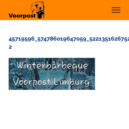
Ga
naar
inhoud
45719596_574786019647059_522135162675
2