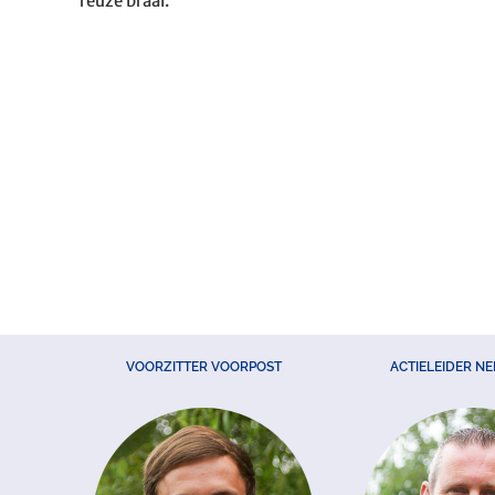
reuze braai.
VOORZITTER VOORPOST
ACTIELEIDER N