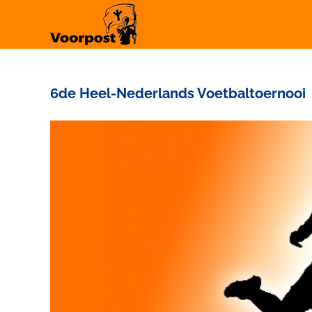
Ga
naar
inhoud
6de Heel-Nederlands Voetbaltoernooi
Bekijk
grotere
afbeelding