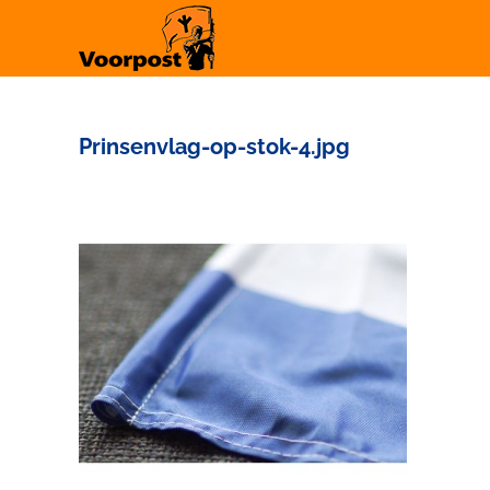
Ga
naar
inhoud
Prinsenvlag-op-stok-4.jpg