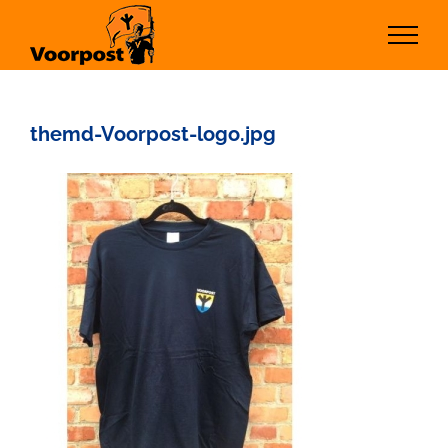
Ga
naar
inhoud
themd-Voorpost-logo.jpg