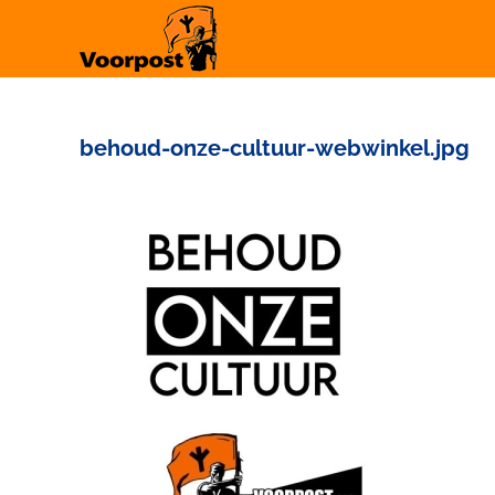
Ga
naar
inhoud
behoud-onze-cultuur-webwinkel.jpg