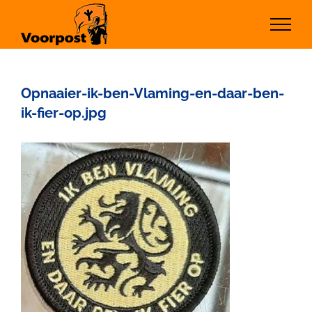
Ga
naar
inhoud
Opnaaier-ik-ben-Vlaming-en-daar-ben-
ik-fier-op.jpg