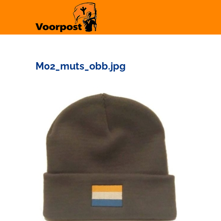
Ga
naar
inhoud
M02_muts_obb.jpg