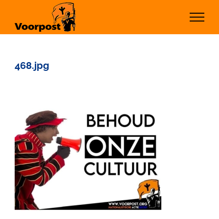
Ga
naar
inhoud
468.jpg