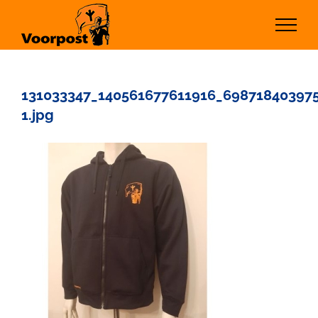
Ga
naar
inhoud
131033347_140561677611916_69871840397
1.jpg