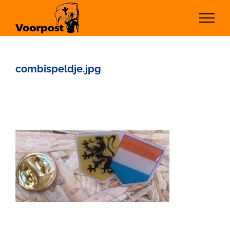
Ga
naar
inhoud
combispeldje.jpg